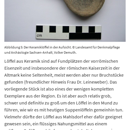
Abbildung 5: Der Keramiklöffel in der Aufsicht. © Landesamt für Denkmalpflege
und Archäologie Sachsen-Anhalt, Volker Demuth.
Löffel aus Keramik sind auf Fundplätzen der vorrömischen
Eisenzeit und insbesondere der römischen Kaiserzeit in der
Altmark keine Seltenheit, meist werden aber nur Bruchstücke
gefunden (freundlicher Hinweis Frau Dr. Leineweber). Das
vorliegende Stück ist also eines der wenigen kompletten
Exemplare aus der Region. Es ist aber auch relativ grob,
schwer und definitiv zu groß um den Löffel in den Mund zu
führen, wie wir es mit heutigen Suppenlöffeln gemeinhin tun.
Vielmehr dürfte der Löffel aus Mahlsdorf eher dafür geeignet
gewesen sein, ein flüssiges Nahungsmittel aus einem