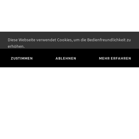
Diese Webseite verwendet Cookies, um die Bedienfreundlichkeit zu
erhöhen.
ZUSTIMMEN
ABLEHNEN
MEHR ERFAHREN
Landesamt für Denkmalpflege und Archäologie Sachsen-Anhalt
Landesmuseum für Vorgeschichte
Richard-Wagner-Straße 9
06114 Halle (Saale)
poststelle@lda.stk.sachsen-anhalt.de
Telefon: +49 345 5247-580
Telefax: +49 345 5247-351
BLUESKY
MASTODON
YOUTUBE