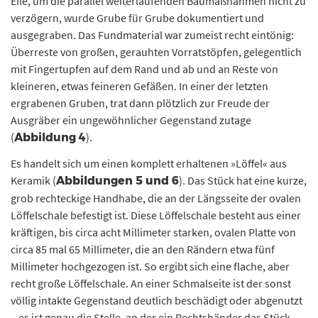
Eile, um die parallel weiterlaufenden Baumaßnahmen nicht zu
verzögern, wurde Grube für Grube dokumentiert und
ausgegraben. Das Fundmaterial war zumeist recht eintönig:
Überreste von großen, gerauhten Vorratstöpfen, gelegentlich
mit Fingertupfen auf dem Rand und ab und an Reste von
kleineren, etwas feineren Gefäßen. In einer der letzten
ergrabenen Gruben, trat dann plötzlich zur Freude der
Ausgräber ein ungewöhnlicher Gegenstand zutage
(
).
Abbildung 4
Es handelt sich um einen komplett erhaltenen »Löffel« aus
Keramik (
). Das Stück hat eine kurze,
Abbildungen 5 und 6
grob rechteckige Handhabe, die an der Längsseite der ovalen
Löffelschale befestigt ist. Diese Löffelschale besteht aus einer
kräftigen, bis circa acht Millimeter starken, ovalen Platte von
circa 85 mal 65 Millimeter, die an den Rändern etwa fünf
Millimeter hochgezogen ist. So ergibt sich eine flache, aber
recht große Löffelschale. An einer Schmalseite ist der sonst
völlig intakte Gegenstand deutlich beschädigt oder abgenutzt
– es ist genau die Stelle, an der ein Rechtshänder das Stück