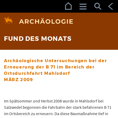
Zur Navigation (Enter)
Zum Inhalt (Enter)
Zum Footer (Enter)
FUND DES MONATS
Archäologische Untersuchungen bei der
Erneuerung der B 71 im Bereich der
Ortsdurchfahrt Mahlsdorf
MÄRZ 2009
Im Spätsommer und Herbst 2008 wurde in Mahlsdorf bei
Salzwedel begonnen die Fahrbahn der stark befahrenen B 71
im Ortsbereich zu erneuern. Da diese Baumaßnahme tief in