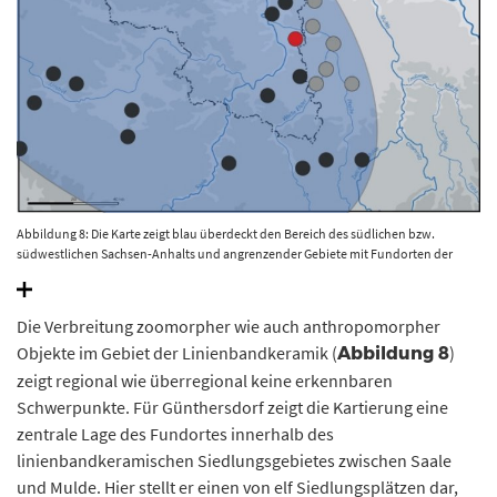
Abbildung 8: Die Karte zeigt blau überdeckt den Bereich des südlichen bzw.
südwestlichen Sachsen-Anhalts und angrenzender Gebiete mit Fundorten der
Linienbandkeramikkultur, die im Fundmaterial anthropomorphe und/oder
zoomorphe Figurinen aufweisen. Die rote Markierung zeigt den Fundort
Günthersdorf, der einen der östlichsten Fundpunkte solcher Objekte in Sachsen-
Die Verbreitung zoomorpher wie auch anthropomorpher
Anhalt darstellt. Ergänzt man die Kartierung von Becker 2007 (schwarze Punkte)
Objekte im Gebiet der Linienbandkeramik (
)
Abbildung 8
um die entsprechenden Fundstellen in Sachsen (graue Punkte), so ergibt sich eine
relativ zentrale Lage des Fundortes Günthersdorf in einem Gebiet hoher
zeigt regional wie überregional keine erkennbaren
Funddichte besagter Objekte. Kartengrundlage © Landesamt für Denkmalpflege
Schwerpunkte. Für Günthersdorf zeigt die Kartierung eine
und Archäologie Sachsen-Anhalt; Kartierungsgrundlage Becker 2007, Tafel 30;
zentrale Lage des Fundortes innerhalb des
Nebelsick u.a. 2004, Fundkarte © Landesamt für Denkmalpflege und Archäologie
Sachsen-Anhalt, Madeline Fröhlich.
linienbandkeramischen Siedlungsgebietes zwischen Saale
und Mulde. Hier stellt er einen von elf Siedlungsplätzen dar,