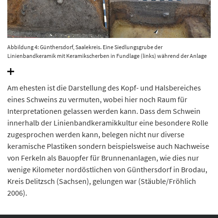
Abbildung 4: Günthersdorf, Saalekreis. Eine Siedlungsgrube der
Linienbandkeramik mit Keramikscherben in Fundlage (links) während der Anlage
von Profil 1 (rechts). © Landesamt für Denkmalpflege und Archäologie Sachsen-
Anhalt, S. Pritsch.
Am ehesten ist die Darstellung des Kopf- und Halsbereiches
eines Schweins zu vermuten, wobei hier noch Raum für
Interpretationen gelassen werden kann. Dass dem Schwein
innerhalb der Linienbandkeramikkultur eine besondere Rolle
zugesprochen werden kann, belegen nicht nur diverse
keramische Plastiken sondern beispielsweise auch Nachweise
von Ferkeln als Bauopfer für Brunnenanlagen, wie dies nur
wenige Kilometer nordöstlichen von Günthersdorf in Brodau,
Kreis Delitzsch (Sachsen), gelungen war (Stäuble/Fröhlich
2006).