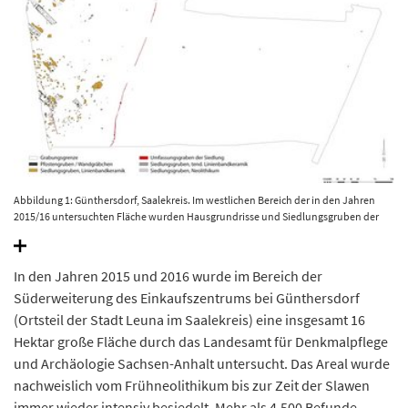
Abbildung 1: Günthersdorf, Saalekreis. Im westlichen Bereich der in den Jahren
2015/16 untersuchten Fläche wurden Hausgrundrisse und Siedlungsgruben der
Linienbandkeramikkultur freigelegt und untersucht. © Landesamt für
Denkmalpflege und Archäologie Sachsen-Anhalt, Madeline Fröhlich.
In den Jahren 2015 und 2016 wurde im Bereich der
Süderweiterung des Einkaufszentrums bei Günthersdorf
(Ortsteil der Stadt Leuna im Saalekreis) eine insgesamt 16
Hektar große Fläche durch das Landesamt für Denkmalpflege
und Archäologie Sachsen-Anhalt untersucht. Das Areal wurde
nachweislich vom Frühneolithikum bis zur Zeit der Slawen
immer wieder intensiv besiedelt. Mehr als 4.500 Befunde