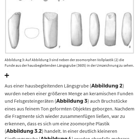
Abbildung 3: Auf Abbildung 3 sind neben der zoomorphen Vollplastik (2) die
Funde aus der hausbegleitenden Längsgrube (3605) in der Umzeichnung zu sehen.
Neben mindestens einem verzierten Kumpf (1) und zwei Mahlsteinen (3, 4) wurden
auch vier Felsgesteingeräte in Form von Dechseln (5, 7, 8) und einem Beil (6)
geborgen. © Landesamt für Denkmalpflege und Archäologie Sachsen-Anhalt,
Aus einer hausbegleitenden Längsgrube (
)
Abbildung 2
Umzeichnungen: K. Walter / S. Scheffler, Tafel: Madeline Fröhlich.
wurden neben einer größeren Menge an keramischen Funden
und Felsgesteingeräten (
) auch Bruchstücke
Abbildung 3
eines aus feinem Ton geformten Objektes geborgen. Nachdem
die Fragmente sich wieder zusammenfügen ließen, war zu
erkennen, dass es sich um eine zoomorphe Plastik
(
) handelt. In einer deutlich kleineren
Abbildung
3.2
Siedlungsgrube (
) wurden ebenfalls mehrere
Abbildung 4