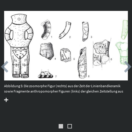
Abbildung 5: Die zoomorphe Figur (rechts) aus der Zeit der Linienbandkeramik
sowie Fragmente anthropomorpher Figuren (links) der gleichen Zeitstellung aus
Siedlungsbefunden der Grabung Günthersdorf, Saalekreis. Nach Becker 2017, Abb.
4, 127; ergänzt um die Funde von Günthersdorf. © Landesamt für Denkmalpflege
und Archäologie Sachsen-Anhalt.