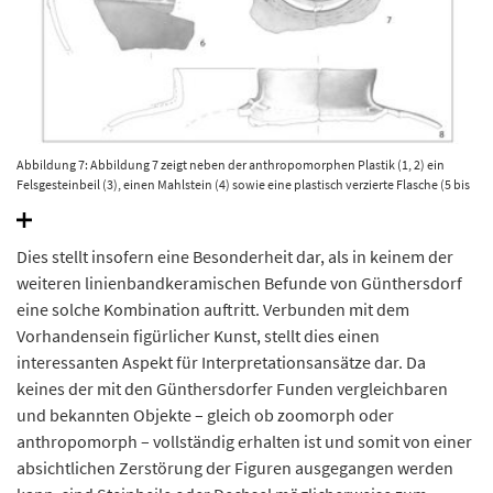
Abbildung 7: Abbildung 7 zeigt neben der anthropomorphen Plastik (1, 2) ein
Felsgesteinbeil (3), einen Mahlstein (4) sowie eine plastisch verzierte Flasche (5 bis
8), die aus der linienbandkeramischen Siedlungsgrube geborgen wurden. Maßstab
1 zu 2 / 5 bis 8: Maßstab 1 zu 3. © Landesamt für Denkmalpflege und Archäologie
Sachsen-Anhalt, Umzeichnungen: K. Walter / S. Scheffler; Tafel: Madeline Fröhlich.
Dies stellt insofern eine Besonderheit dar, als in keinem der
weiteren linienbandkeramischen Befunde von Günthersdorf
eine solche Kombination auftritt. Verbunden mit dem
Vorhandensein figürlicher Kunst, stellt dies einen
interessanten Aspekt für Interpretationsansätze dar. Da
keines der mit den Günthersdorfer Funden vergleichbaren
und bekannten Objekte – gleich ob zoomorph oder
anthropomorph – vollständig erhalten ist und somit von einer
absichtlichen Zerstörung der Figuren ausgegangen werden