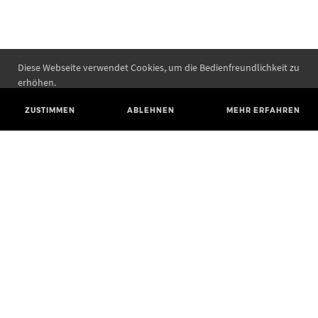
Diese Webseite verwendet Cookies, um die Bedienfreundlichkeit zu
erhöhen.
ZUSTIMMEN
ABLEHNEN
MEHR ERFAHREN
Landesamt für Denkmalpflege und Archäologie Sachsen-Anhalt
Landesmuseum für Vorgeschichte
Richard-Wagner-Straße 9
06114 Halle (Saale)
poststelle@lda.stk.sachsen-anhalt.de
Telefon: +49 345 5247-580
Telefax: +49 345 5247-351
BLUESKY
MASTODON
YOUTUBE
FACEBOOK