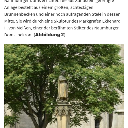
Naumburger Doms errichtet. Die aus Sandstein gefertigte
Anlage besteht aus einem großen, achteckigen
Brunnenbecken und einer hoch aufragenden Stele in dessen
Mitte. Sie wird durch eine Skulptur des Markgrafen Ekkehard
II. von Meißen, einer der berühmten Stifter des Naumburger
Doms, bekrönt (
).
Abbildung 2