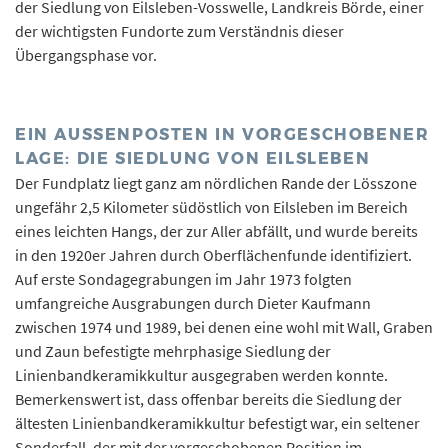
der Siedlung von Eilsleben-Vosswelle, Landkreis Börde, einer
der wichtigsten Fundorte zum Verständnis dieser
Übergangsphase vor.
EIN AUSSENPOSTEN IN VORGESCHOBENER L
AGE: DIE SIEDLUNG VON EILSLEBEN
Der Fundplatz liegt ganz am nördlichen Rande der Lösszone
ungefähr 2,5 Kilometer südöstlich von Eilsleben im Bereich
eines leichten Hangs, der zur Aller abfällt, und wurde bereits
in den 1920er Jahren durch Oberflächenfunde identifiziert.
Auf erste Sondagegrabungen im Jahr 1973 folgten
umfangreiche Ausgrabungen durch Dieter Kaufmann
zwischen 1974 und 1989, bei denen eine wohl mit Wall, Graben
und Zaun befestigte mehrphasige Siedlung der
Linienbandkeramikkultur ausgegraben werden konnte.
Bemerkenswert ist, dass offenbar bereits die Siedlung der
ältesten Linienbandkeramikkultur befestigt war, ein seltener
Sonderfall, der mit der vorgeschobenen Position im