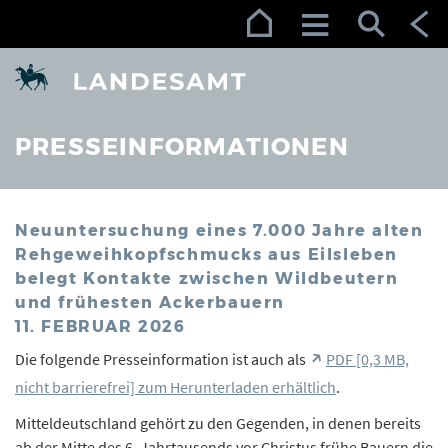
Zur Navigation (Enter)
Zum Inhalt (Enter)
Zum Footer (Enter)
PRESSEINFORMATIONEN
Neuuntersuchung eines 7.000 Jahre alten
Rehgeweihkopfschmucks aus Eilsleben
belegt Kontakte zwischen Wildbeutern
und frühesten Ackerbauern
11. FEBRUAR 2026
Die folgende Presseinformation ist auch als
PDF [0,3 MB,
nicht barrierefrei] zum Herunterladen erhältlich
.
Mitteldeutschland gehört zu den Gegenden, in denen bereits
ab der Mitte des 6. Jahrtausends vor Christus frühe Bauern die