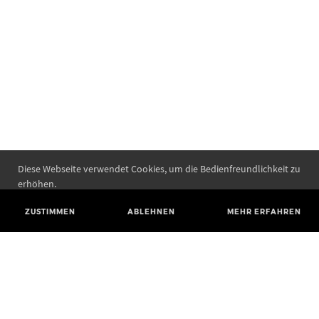
Diese Webseite verwendet Cookies, um die Bedienfreundlichkeit zu
erhöhen.
ZUSTIMMEN
ABLEHNEN
MEHR ERFAHREN
Landesamt für Denkmalpflege und Archäologie Sachsen-Anhalt
Landesmuseum für Vorgeschichte
Richard-Wagner-Straße 9
06114 Halle (Saale)
poststelle@lda.stk.sachsen-anhalt.de
Telefon: +49 345 5247-580
Telefax: +49 345 5247-351