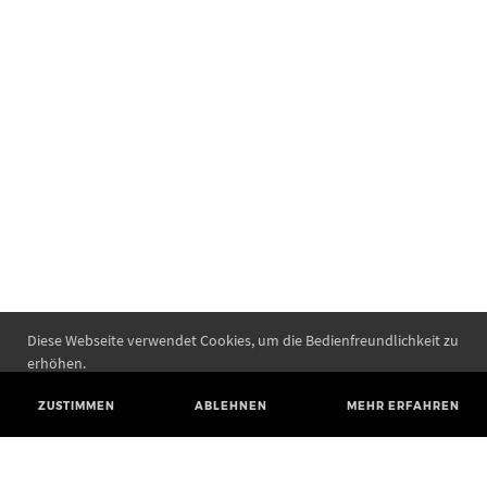
Diese Webseite verwendet Cookies, um die Bedienfreundlichkeit zu
erhöhen.
ZUSTIMMEN
ABLEHNEN
MEHR ERFAHREN
Landesamt für Denkmalpflege und Archäologie Sachsen-Anhalt
Landesmuseum für Vorgeschichte