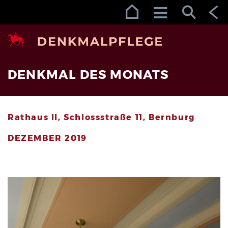
Zur Navigation (Enter)
Zum Inhalt (Enter)
Zum Footer (Enter)
DENKMAL DES MONATS
Rathaus II, Schlossstraße 11, Bernburg
DEZEMBER 2019