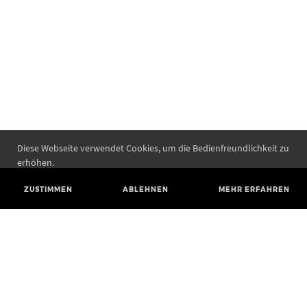
Diese Webseite verwendet Cookies, um die Bedienfreundlichkeit zu
erhöhen.
ZUSTIMMEN
ABLEHNEN
MEHR ERFAHREN
Landesamt für Denkmalpflege und Archäologie Sachsen-Anhalt
Landesmuseum für Vorgeschichte
Richard-Wagner-Straße 9
06114 Halle (Saale)
poststelle@lda.stk.sachsen-anhalt.de
Telefon: +49 345 5247-580
Telefax: +49 345 5247-351