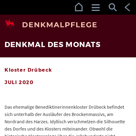
Zur Navigation (Enter)
Zum Inhalt (Enter)
Zum Footer (Enter)
DENKMAL DES MONATS
Kloster Drübeck
JULI 2020
Das ehemalige Benediktinerinnenkloster Drübeck befindet
sich unterhalb der Ausläufer des Brockenmassivs, am
Nordrand des Harzes. Idyllisch verschmelzen die Silhouette
des Dorfes und des Klosters miteinander. Obwohl die