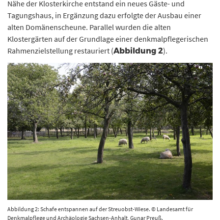
Nähe der Klosterkirche entstand ein neues Gäste- und
Tagungshaus, in Ergänzung dazu erfolgte der Ausbau einer
alten Domänenscheune. Parallel wurden die alten
Klostergärten auf der Grundlage einer denkmalpflegerischen
Rahmenzielstellung restauriert (
).
Abbildung 2
Abbildung 2: Schafe entspannen auf der Streuobst-Wiese. © Landesamt für
Denkmalpflege und Archäologie Sachsen-Anhalt, Gunar Preuß.