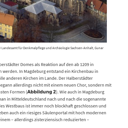
 © Landesamt für Denkmalpflege und Archäologie Sachsen-Anhalt, Gunar
erstädter Domes als Reaktion auf den ab 1209 in
erden. In Magdeburg entstand ein Kirchenbau in
lle anderen Kirchen im Lande. Der Halberstädter
gann allerdings nicht mit einem neuen Chor, sondern mit
nsten Formen (
). Wie auch in Magdeburg
Abbildung 2
man in Mitteldeutschland nach und nach die sogenannte
des Westbaus ist immer noch blockhaft geschlossen und
 eben auch ein riesiges Säulenportal mit hoch modernen
nem – allerdings zisterziensisch reduzierten –