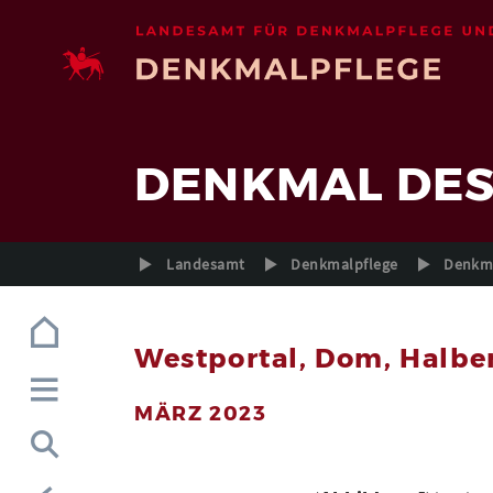
Zur Navigation (Enter)
Zum Inhalt (Enter)
Zum Footer (Enter)
DENKMAL DE
Landesamt
Denkmalpflege
Denkma
Westportal, Dom, Halbe
MÄRZ 2023