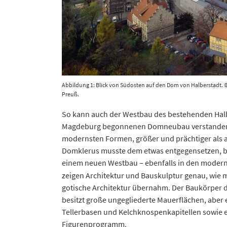
Abbildung 1: Blick von Südosten auf den Dom von Halberstadt.
Preuß.
So kann auch der Westbau des bestehenden Halb
Magdeburg begonnenen Domneubau verstanden w
modernsten Formen, größer und prächtiger als a
Domklerus musste dem etwas entgegensetzen, be
einem neuen Westbau – ebenfalls in den moder
zeigen Architektur und Bauskulptur genau, wie 
gotische Architektur übernahm. Der Baukörper 
besitzt große ungegliederte Mauerflächen, aber
Tellerbasen und Kelchknospenkapitellen sowie ei
Figurenprogramm.