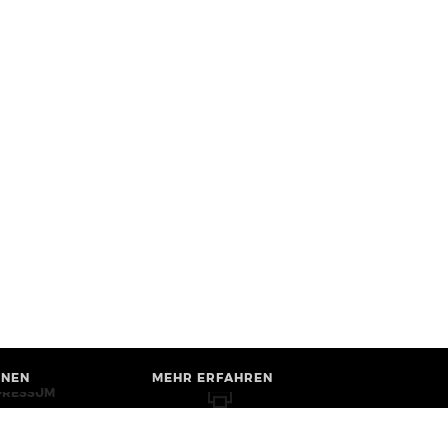
HNEN
MEHR ERFAHREN
PRESSUM
RRIEREFREIHEIT
TENSCHUTZ