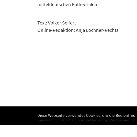
mitteldeutschen Kathedralen.
Text: Volker Seifert
Online-Redaktion: Anja Lochner-Rechta
Diese Webseite verwendet Cookies, um die Bedienfreun
Landesamt für Denkmalpflege und Archäologie Sachsen-Anhalt
Landesmuseum für Vorgeschichte
Richard-Wagner-Straße 9
06114 Halle (Saale)