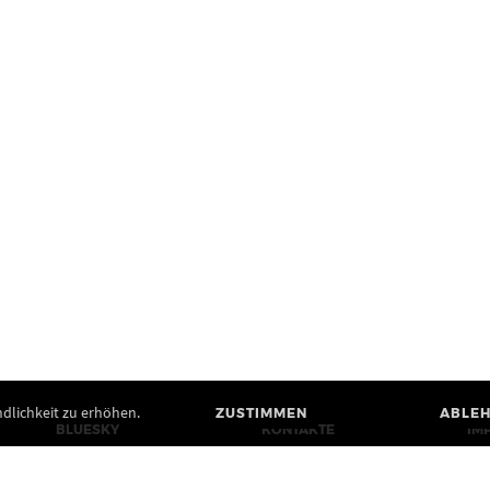
dlichkeit zu erhöhen.
ZUSTIMMEN
ABLE
BLUESKY
KONTAKTE
IM
MASTODON
PRESSE
BA
YOUTUBE
BILDRECHTE UND
DA