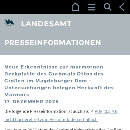
Zur Navigation (Enter)
Zum Inhalt (Enter)
Zum Footer (Enter)
PRESSEINFORMATIONEN
Neue Erkenntnisse zur marmornen
Deckplatte des Grabmals Ottos des
Großen im Magdeburger Dom –
Untersuchungen belegen Herkunft des
Marmors
17. DEZEMBER 2025
Die folgende Presseinformation ist auch als
PDF [0,5 MB,
nicht barrierefrei] zum Herunterladen erhältlich
.
Seit Januar 2025 steht das Grabmal Kaiser Ottos des Großen