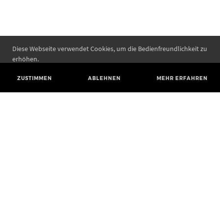
Diese Webseite verwendet Cookies, um die Bedienfreundlichkeit zu
erhöhen.
ZUSTIMMEN
ABLEHNEN
MEHR ERFAHREN
Landesamt für Denkmalpflege und Archäologie Sachsen-Anhalt
Landesmuseum für Vorgeschichte
Richard-Wagner-Straße 9
06114 Halle (Saale)
poststelle@lda.stk.sachsen-anhalt.de
Telefon: +49 345 5247-580
Telefax: +49 345 5247-351
BLUESKY
MASTODON
YOUTUBE
FACEBOOK