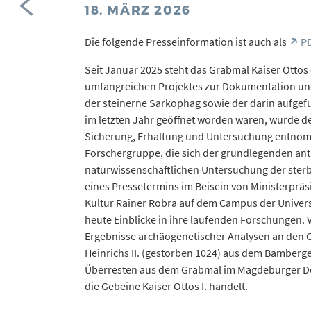
18. MÄRZ 2026
Die folgende Presseinformation ist auch als
PD
Seit Januar 2025 steht das Grabmal Kaiser Otto
umfangreichen Projektes zur Dokumentation u
der steinerne Sarkophag sowie der darin aufgef
im letzten Jahr geöffnet worden waren, wurde d
Sicherung, Erhaltung und Untersuchung entnomme
Forschergruppe, die sich der grundlegenden an
naturwissenschaftlichen Untersuchung der ster
eines Pressetermins im Beisein von Ministerpräs
Kultur Rainer Robra auf dem Campus der Univers
heute Einblicke in ihre laufenden Forschungen.
Ergebnisse archäogenetischer Analysen an den G
Heinrichs II. (gestorben 1024) aus dem Bamberger
Überresten aus dem Grabmal im Magdeburger Do
die Gebeine Kaiser Ottos I. handelt.