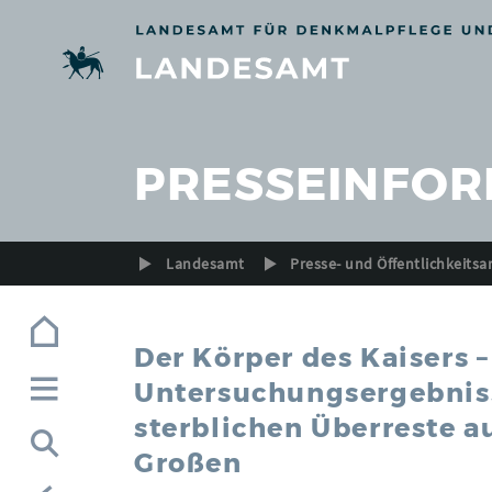
Zur Navigation (Enter)
Zum Inhalt (Enter)
Zum Footer (Enter)
PRESSEINFOR
Landesamt
Presse- und Öffentlichkeitsa
Der Körper des Kaisers –
Untersuchungsergebniss
sterblichen Überreste 
Großen