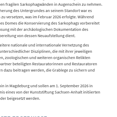
den fragilen Sarkophagwänden in Augenschein zu nehmen.
cherung des Untergrundes an seinem Standort war es
zu versetzen, was im Februar 2026 erfolgte. Während
 des Domes die Konservierung des Sarkophags vorbereitet
usung mit der archäologischen Dokumentation des
ereitung von dessen Neuaufstellung dient.
weitere nationale und internationale Vernetzung des
nterschiedlicher Disziplinen, die mit ihrer jeweiligen
en, zoologischen und weiteren organischen Relikten
artner beteiligten Restauratorinnen und Restauratoren
n dazu beitragen werden, die Grablege zu sichern und
rhin in Magdeburg und sollen am 1. September 2026 in
nis eines von der Kunststiftung Sachsen-Anhalt initiierten
der beigesetzt werden.