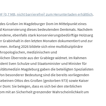
F [0,7 MB, nicht barrierefrei] zum Herunterladen erhältlich
.
s des Großen im Magdeburger Dom im Mittelpunkt eines
nd Konservierung dieses bedeutenden Denkmals. Nachdem
undene, ebenfalls stark konservierungsbedürftige Holzsarg
er Grabinhalt in den letzten Monaten dokumentiert und zur
n. Anfang 2026 bildete sich eine multidisziplinäre
thropologischen, medizinischen und
blichen Überreste aus der Grablege widmet. Im Rahmen
ident Sven Schulze und Staatsminister und Minister für
itätsmedizin Magdeburg gaben die beteiligten Spezialisten
 Von besonderer Bedeutung sind die bereits vorliegenden
ebeinen Ottos des Großen (gestorben 973) sowie Kaiser
 Dom: Sie belegen, dass es sich bei den sterblichen
m mit an Sicherheit grenzender Wahrscheinlichkeit um