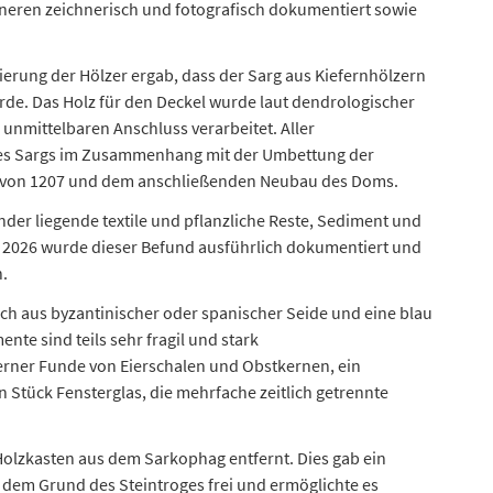
nneren zeichnerisch und fotografisch dokumentiert sowie
erung der Hölzer ergab, dass der Sarg aus Kiefernhölzern
de. Das Holz für den Deckel wurde laut dendrologischer
unmittelbaren Anschluss verarbeitet. Aller
 des Sargs im Zusammenhang mit der Umbettung der
von 1207 und dem anschließenden Neubau des Doms.
der liegende textile und pflanzliche Reste, Sediment und
r 2026 wurde dieser Befund ausführlich dokumentiert und
.
uch aus byzantinischer oder spanischer Seide und eine blau
nte sind teils sehr fragil und stark
erner Funde von Eierschalen und Obstkernen, ein
 Stück Fensterglas, die mehrfache zeitlich getrennte
olzkasten aus dem Sarkophag entfernt. Dies gab ein
 dem Grund des Steintroges frei und ermöglichte es