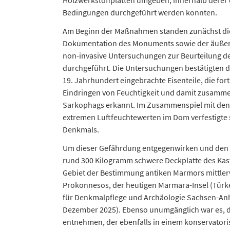
Holzwerkstoffplatten umgeben, innerhalb derer 
Bedingungen durchgeführt werden konnten.
Am Beginn der Maßnahmen standen zunächst die d
Dokumentation des Monuments sowie der äußer
non-invasive Untersuchungen zur Beurteilung de
durchgeführt. Die Untersuchungen bestätigten 
19. Jahrhundert eingebrachte Eisenteile, die fo
Eindringen von Feuchtigkeit und damit zusamme
Sarkophags erkannt. Im Zusammenspiel mit den
extremen Luftfeuchtewerten im Dom verfestigte
Denkmals.
Um dieser Gefährdung entgegenwirken und den 
rund 300 Kilogramm schwere Deckplatte des Kast
Gebiet der Bestimmung antiken Marmors mittler
Prokonnesos, der heutigen Marmara-Insel (Türke
für Denkmalpflege und Archäologie Sachsen-Anha
Dezember 2025). Ebenso unumgänglich war es, d
entnehmen, der ebenfalls in einem konservator