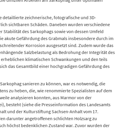
die diffizilen Arbeiten am Sarkophag unter optimalen
etaillierte zeichnerische, fotografische und 3D-
lich sichtbaren Schäden. Daneben wurden verschiedene
r Stabilität des Sarkophags sowie von dessen Umfeld
die akute Gefährdung des Grabmals insbesondere durch im
rtschreitender Korrosion ausgesetzt sind. Zudem wurde das
nhängende Salzbelastung als Bedrohung der Integrität des
 erheblichen klimatischen Schwankungen und den teils
 sich das Gesamtbild einer hochgradigen Gefährdung des
Sarkophag sanieren zu können, war es notwendig, die
ens zu heben, die, wie renommierte Spezialisten auf dem
weile analysieren konnten, aus Marmor von der
i), besteht (siehe die Presseinformation des Landesamts
lt und der Kulturstiftung Sachsen-Anhalt vom 17.
en darunter angetroffenen schlichten Holzsarg zu
isch höchst bedenklichen Zustand war. Zuvor wurden der