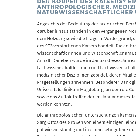
DER KÖRPER DES KAISERS? E
ANTHROPOLOGISCHER, MEDIZ
NATURWISSENSCHAFTLICHER
Angesichts der Bedeutung der historischen Pers
darüber hinaus standen in den vergangenen Mon
dem Holzsarg sowie die Frage im Vordergrund, ob
des 973 verstorbenen Kaisers handelt. Die anthr
Wissenschaftlerinnen und Wissenschaftler am L
Anhalt. Daneben wurde im Januar dieses Jahre
Fachwissenschaftlerinnen und Fachwissenschaftl
medizinischer Disziplinen gebildet, deren Mitgli
Fragestellungen annehmen. Besonderer Dank gilt
Universitätsklinikum Magdeburg, an dem die C
sowie das Auftakttreffen der im Januar dieses
werden konnten.
Die anthropologischen Untersuchungen kamen zu
Sarg Ottos des Großen von einem einzigen, ein
gut wie vollständig und in einem sehr guten Erh