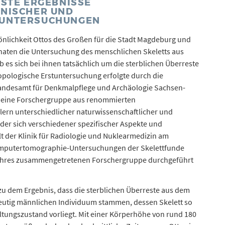
RSTE ERGEBNISSE
INISCHER UND
 UNTERSUCHUNGEN
önlichkeit Ottos des Großen für die Stadt Magdeburg und
aten die Untersuchung des menschlichen Skeletts aus
 es sich bei ihnen tatsächlich um die sterblichen Überreste
opologische Erstuntersuchung erfolgte durch die
andesamt für Denkmalpflege und Archäologie Sachsen-
s eine Forschergruppe aus renommierten
ern unterschiedlicher naturwissenschaftlicher und
eder sich verschiedener spezifischer Aspekte und
 der Klinik für Radiologie und Nuklearmedizin am
omputertomographie-Untersuchungen der Skelettfunde
 Jahres zusammengetretenen Forschergruppe durchgeführt
 dem Ergebnis, dass die sterblichen Überreste aus dem
deutig männlichen Individuum stammen, dessen Skelett so
altungszustand vorliegt. Mit einer Körperhöhe von rund 180