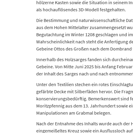
hölzerne Kasten sowie die Situation in seinem I
als hochauflösendes 3D-Modell festgehalten.
Die Bestimmung und naturwissenschaftliche Dati
aus dem Hohen Mittelalter zusammengesetzt wur
Begutachtung im Winter 1208 geschlagen und im 
Wahrscheinlichkeit nach steht die Anfertigung
Gebeine Ottos des Großen nach dem Dombrand 
Innerhalb des Holzsarges fanden sich durcheinan
Gebeine. Von Mitte Juni 2025 bis Anfang Februa
der Inhalt des Sarges nach und nach entnommen
Unter den Textilien stechen ein rotes Einschlagt
gefärbte Decke mit Silberfäden hervor. Die Fragme
konservierungsbedürftig. Bemerkenswert sind f
Moritzpfennig aus dem 13. Jahrhundert sowie ein
Manipulationen am Grabmal belegen.
Nach der Entnahme des Inhalts wurde auch der H
eingemeißeltes Kreuz sowie ein Ausflussloch auf