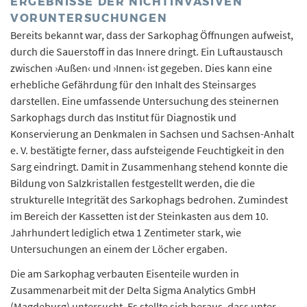
ERGEBNISSE DER NICHTINVASIVEN
VORUNTERSUCHUNGEN
Bereits bekannt war, dass der Sarkophag Öffnungen aufweist,
durch die Sauerstoff in das Innere dringt. Ein Luftaustausch
zwischen ›Außen‹ und ›Innen‹ ist gegeben. Dies kann eine
erhebliche Gefährdung für den Inhalt des Steinsarges
darstellen. Eine umfassende Untersuchung des steinernen
Sarkophags durch das Institut für Diagnostik und
Konservierung an Denkmalen in Sachsen und Sachsen-Anhalt
e. V. bestätigte ferner, dass aufsteigende Feuchtigkeit in den
Sarg eindringt. Damit in Zusammenhang stehend konnte die
Bildung von Salzkristallen festgestellt werden, die die
strukturelle Integrität des Sarkophags bedrohen. Zumindest
im Bereich der Kassetten ist der Steinkasten aus dem 10.
Jahrhundert lediglich etwa 1 Zentimeter stark, wie
Untersuchungen an einem der Löcher ergaben.
Die am Sarkophag verbauten Eisenteile wurden in
Zusammenarbeit mit der Delta Sigma Analytics GmbH
(Magdeburg) untersucht. Es stellte sich heraus, dass unter