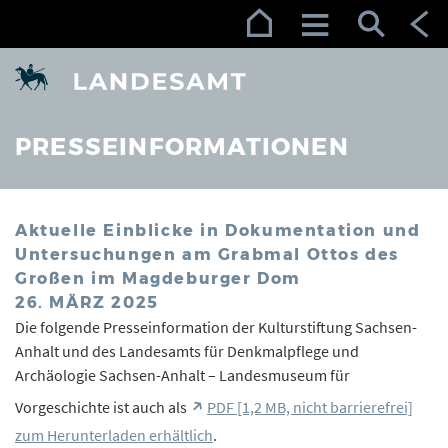
Zur Navigation (Enter)
Zum Inhalt (Enter)
Zum Footer (Enter)
PRESSEINFORMATIONEN
Aktuelle Einblicke in Dokumentation und
Untersuchungen am Grabmal Ottos des
Großen im Magdeburger Dom
26. MÄRZ 2025
Die folgende Presseinformation der Kulturstiftung Sachsen-
Anhalt und des Landesamts für Denkmalpflege und
Archäologie Sachsen-Anhalt – Landesmuseum für
Vorgeschichte ist auch als
PDF [1,2 MB, nicht barrierefrei]
zum Herunterladen erhältlich
.