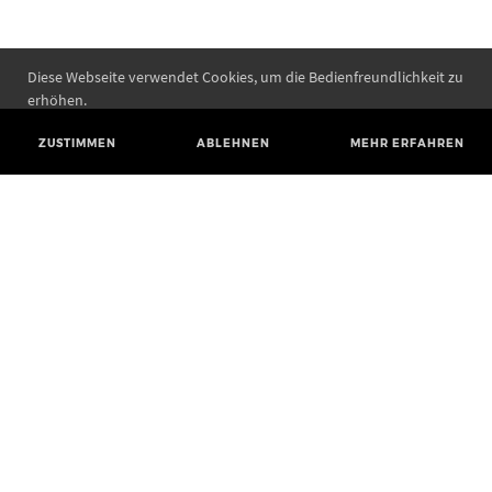
Diese Webseite verwendet Cookies, um die Bedienfreundlichkeit zu
erhöhen.
ZUSTIMMEN
ABLEHNEN
MEHR ERFAHREN
Landesamt für Denkmalpflege und Archäologie Sachsen-Anhalt
Landesmuseum für Vorgeschichte
Richard-Wagner-Straße 9
06114 Halle (Saale)
poststelle@lda.stk.sachsen-anhalt.de
Telefon: +49 345 5247-580
Telefax: +49 345 5247-351
BLUESKY
MASTODON
YOUTUBE
FACEBOOK
INSTAGRAM LANDESMUSEUM