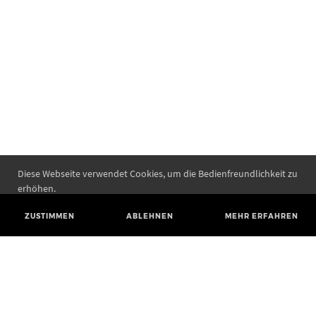
Diese Webseite verwendet Cookies, um die Bedienfreundlichkeit zu
erhöhen.
ZUSTIMMEN
ABLEHNEN
MEHR ERFAHREN
Landesamt für Denkmalpflege und Archäologie Sachsen-Anhalt
Landesmuseum für Vorgeschichte
Richard-Wagner-Straße 9
06114 Halle (Saale)
poststelle@lda.stk.sachsen-anhalt.de
Telefon: +49 345 5247-580