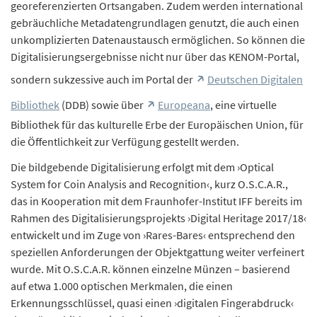
georeferenzierten Ortsangaben. Zudem werden international
gebräuchliche Metadatengrundlagen genutzt, die auch einen
unkomplizierten Datenaustausch ermöglichen. So können die
Digitalisierungsergebnisse nicht nur über das KENOM-Portal,
sondern sukzessive auch im Portal der
Deutschen Digitalen
Bibliothek
(DDB) sowie über
Europeana
, eine virtuelle
Bibliothek für das kulturelle Erbe der Europäischen Union, für
die Öffentlichkeit zur Verfügung gestellt werden.
Die bildgebende Digitalisierung erfolgt mit dem ›Optical
System for Coin Analysis and Recognition‹, kurz O.S.C.A.R.,
das in Kooperation mit dem Fraunhofer-Institut IFF bereits im
Rahmen des Digitalisierungsprojekts ›Digital Heritage 2017/18‹
entwickelt und im Zuge von ›Rares-Bares‹ entsprechend den
speziellen Anforderungen der Objektgattung weiter verfeinert
wurde. Mit O.S.C.A.R. können einzelne Münzen – basierend
auf etwa 1.000 optischen Merkmalen, die einen
Erkennungsschlüssel, quasi einen ›digitalen Fingerabdruck‹