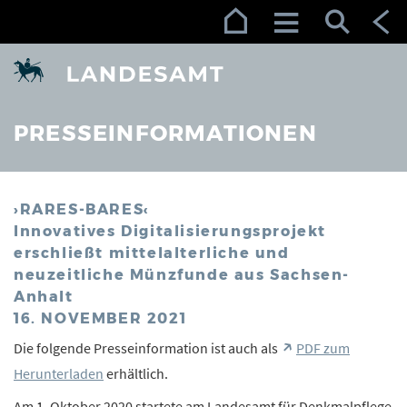
Zur Navigation (Enter)
Zum Inhalt (Enter)
Zum Footer (Enter)
PRESSEINFORMATIONEN
›RARES-BARES‹
Innovatives Digitalisierungsprojekt
erschließt mittelalterliche und
neuzeitliche Münzfunde aus Sachsen-
Anhalt
16. NOVEMBER 2021
Die folgende Presseinformation ist auch als
PDF zum
Herunterladen
erhältlich.
Am 1. Oktober 2020 startete am Landesamt für Denkmalpflege