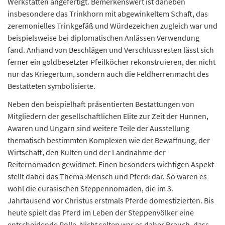
Werkstätten angefertigt. Bemerkenswert ist daneben
insbesondere das Trinkhorn mit abgewinkeltem Schaft, das
zeremonielles Trinkgefäß und Würdezeichen zugleich war und
beispielsweise bei diplomatischen Anlässen Verwendung
fand. Anhand von Beschlägen und Verschlussresten lässt sich
ferner ein goldbesetzter Pfeilköcher rekonstruieren, der nicht
nur das Kriegertum, sondern auch die Feldherrenmacht des
Bestatteten symbolisierte.
Neben den beispielhaft präsentierten Bestattungen von
Mitgliedern der gesellschaftlichen Elite zur Zeit der Hunnen,
Awaren und Ungarn sind weitere Teile der Ausstellung
thematisch bestimmten Komplexen wie der Bewaffnung, der
Wirtschaft, den Kulten und der Landnahme der
Reiternomaden gewidmet. Einen besonders wichtigen Aspekt
stellt dabei das Thema ›Mensch und Pferd‹ dar. So waren es
wohl die eurasischen Steppennomaden, die im 3.
Jahrtausend vor Christus erstmals Pferde domestizierten. Bis
heute spielt das Pferd im Leben der Steppenvölker eine
entscheidende Rolle. Nicht selten war es daher Brauch, dass