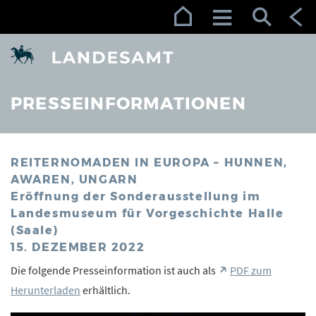
Zur Navigation (Enter)
Zum Inhalt (Enter)
Zum Footer (Enter)
PRESSEINFORMATIONEN
REITERNOMADEN IN EUROPA – HUNNEN,
AWAREN, UNGARN
Eröffnung der Sonderausstellung im
Landesmuseum für Vorgeschichte Halle
(Saale)
15. DEZEMBER 2022
Die folgende Presseinformation ist auch als
PDF zum
Herunterladen
erhältlich.