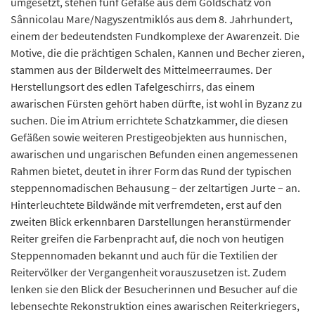
umgesetzt, stehen fünf Gefäße aus dem Goldschatz von
Sânnicolau Mare/Nagyszentmiklós aus dem 8. Jahrhundert,
einem der bedeutendsten Fundkomplexe der Awarenzeit. Die
Motive, die die prächtigen Schalen, Kannen und Becher zieren,
stammen aus der Bilderwelt des Mittelmeerraumes. Der
Herstellungsort des edlen Tafelgeschirrs, das einem
awarischen Fürsten gehört haben dürfte, ist wohl in Byzanz zu
suchen. Die im Atrium errichtete Schatzkammer, die diesen
Gefäßen sowie weiteren Prestigeobjekten aus hunnischen,
awarischen und ungarischen Befunden einen angemessenen
Rahmen bietet, deutet in ihrer Form das Rund der typischen
steppennomadischen Behausung – der zeltartigen Jurte – an.
Hinterleuchtete Bildwände mit verfremdeten, erst auf den
zweiten Blick erkennbaren Darstellungen heranstürmender
Reiter greifen die Farbenpracht auf, die noch von heutigen
Steppennomaden bekannt und auch für die Textilien der
Reitervölker der Vergangenheit vorauszusetzen ist. Zudem
lenken sie den Blick der Besucherinnen und Besucher auf die
lebensechte Rekonstruktion eines awarischen Reiterkriegers,