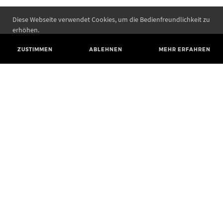
Diese Webseite verwendet Cookies, um die Bedienfreundlichkeit zu
erhöhen.
ZUSTIMMEN
ABLEHNEN
MEHR ERFAHREN
Landesamt für Denkmalpflege und Archäologie Sachsen-Anhalt
Landesmuseum für Vorgeschichte
Richard-Wagner-Straße 9
06114 Halle (Saale)
poststelle@lda.stk.sachsen-anhalt.de
Telefon: +49 345 5247-580
Telefax: +49 345 5247-351
BLUESKY
MASTODON
YOUTUBE
FACEBOOK
INSTAGRAM LANDESMUSEUM
INSTAGRAM LANDESAMT