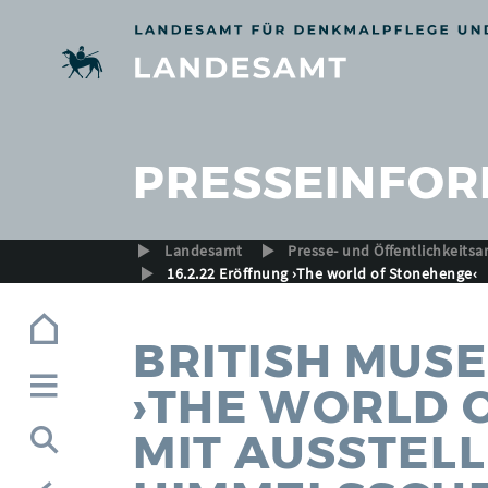
Zur Navigation (Enter)
Zum Inhalt (Enter)
Zum Footer (Enter)
PRESSEINFOR
Landesamt
Presse- und Öffentlichkeitsa
16.2.22 Eröffnung ›The world of Stonehenge‹
BRITISH MUS
›THE WORLD 
MIT AUSSTEL