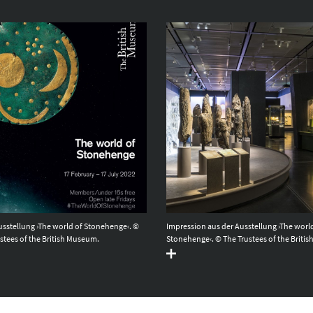
usstellung ›The world of Stonehenge‹. ©
Impression aus der Ausstellung ›The worl
stees of the British Museum.
Stonehenge‹. © The Trustees of the Briti