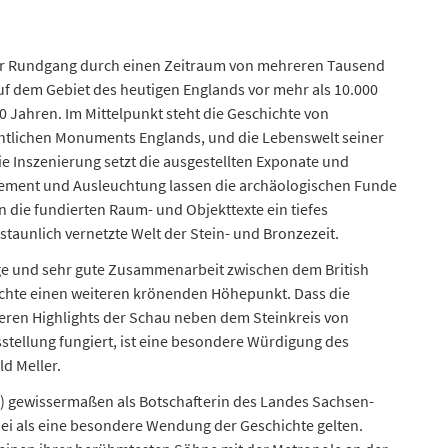
ler Rundgang durch einen Zeitraum von mehreren Tausend
f dem Gebiet des heutigen Englands vor mehr als 10.000
0 Jahren. Im Mittelpunkt steht die Geschichte von
htlichen Monuments Englands, und die Lebenswelt seiner
ie Inszenierung setzt die ausgestellten Exponate und
ement und Ausleuchtung lassen die archäologischen Funde
 die fundierten Raum- und Objekttexte ein tiefes
taunlich vernetzte Welt der Stein- und Bronzezeit.
enge und sehr gute Zusammenarbeit zwischen dem British
te einen weiteren krönenden Höhepunkt. Dass die
eren Highlights der Schau neben dem Steinkreis von
stellung fungiert, ist eine besondere Würdigung des
d Meller.
e) gewissermaßen als Botschafterin des Landes Sachsen-
ei als eine besondere Wendung der Geschichte gelten.