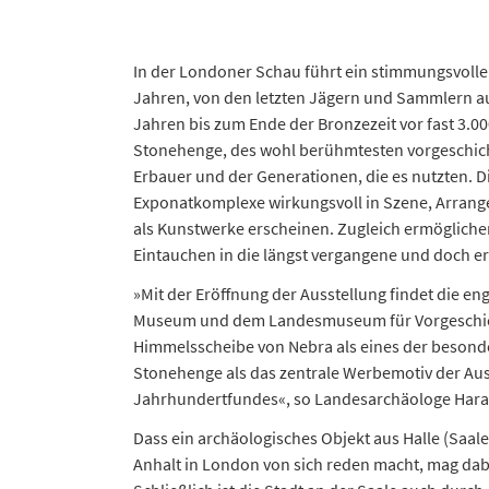
In der Londoner Schau führt ein stimmungsvol
Jahren, von den letzten Jägern und Sammlern au
Jahren bis zum Ende der Bronzezeit vor fast 3.00
Stonehenge, des wohl berühmtesten vorgeschic
Erbauer und der Generationen, die es nutzten. D
Exponatkomplexe wirkungsvoll in Szene, Arrang
als Kunstwerke erscheinen. Zugleich ermöglichen
Eintauchen in die längst vergangene und doch ers
»Mit der Eröffnung der Ausstellung findet die 
Museum und dem Landesmuseum für Vorgeschich
Himmelsscheibe von Nebra als eines der besond
Stonehenge als das zentrale Werbemotiv der Aus
Jahrhundertfundes«, so Landesarchäologe Haral
Dass ein archäologisches Objekt aus Halle (Saal
Anhalt in London von sich reden macht, mag dab