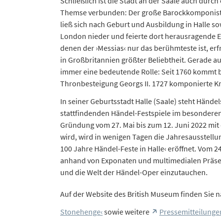
Schließlich ist die Stadt an der Saale auch dur
Themse verbunden: Der große Barockkomponist G
ließ sich nach Geburt und Ausbildung in Halle s
London nieder und feierte dort herausragende Er
denen der ›Messias‹ nur das berühmteste ist, er
in Großbritannien größter Beliebtheit. Gerade au
immer eine bedeutende Rolle: Seit 1760 kommt b
Thronbesteigung Georgs II. 1727 komponierte K
In seiner Geburtsstadt Halle (Saale) steht Händ
stattfindenden Händel-Festspiele im besonderen
Gründung vom 27. Mai bis zum 12. Juni 2022 mi
wird, wird in wenigen Tagen die Jahresausstellu
100 Jahre Händel-Feste in Halle‹ eröffnet. Vom 24
anhand von Exponaten und multimedialen Präsen
und die Welt der Händel-Oper einzutauchen.
Auf der Website des British Museum finden Sie 
Stonehenge‹
sowie weitere
Pressemitteilunge