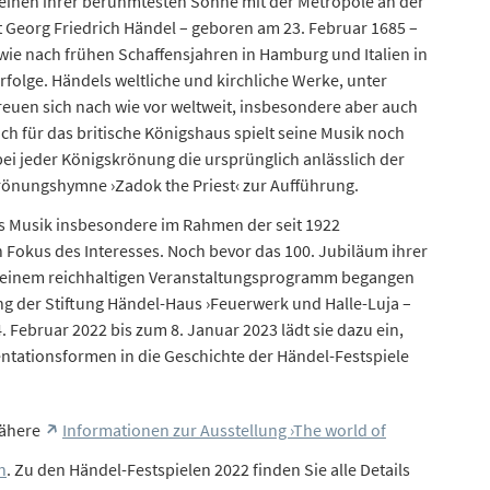
ch einen ihrer berühmtesten Söhne mit der Metropole an der
eorg Friedrich Händel – geboren am 23. Februar 1685 –
owie nach frühen Schaffensjahren in Hamburg und Italien in
folge. Händels weltliche und kirchliche Werke, unter
freuen sich nach wie vor weltweit, insbesondere aber auch
ch für das britische Königshaus spielt seine Musik noch
ei jeder Königskrönung die ursprünglich anlässlich der
rönungshymne ›Zadok the Priest‹ zur Aufführung.
els Musik insbesondere im Rahmen der seit 1922
 Fokus des Interesses. Noch bevor das 100. Jubiläum ihrer
t einem reichhaltigen Veranstaltungsprogramm begangen
ng der Stiftung Händel-Haus ›Feuerwerk und Halle-Luja –
. Februar 2022 bis zum 8. Januar 2023 lädt sie dazu ein,
tationsformen in die Geschichte der Händel-Festspiele
nähere
Informationen zur Ausstellung ›The world of
n
. Zu den Händel-Festspielen 2022 finden Sie alle Details