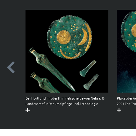
of
Plakat der A
Der Hortfund mit der Himmelsscheibe von Nebra. ©
h Museum.
2021 The Tru
Landesamt für Denkmalpflege und Archäologie
Sachsen-Anhalt, Juraj Lipták.