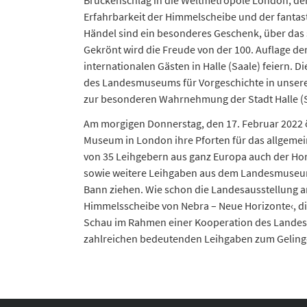
Brückenschlag in die Weltmetropole London, der 
Erfahrbarkeit der Himmelscheibe und der fanta
Händel sind ein besonderes Geschenk, über das
Gekrönt wird die Freude von der 100. Auflage der
internationalen Gästen in Halle (Saale) feiern. 
des Landesmuseums für Vorgeschichte in unserer
zur besonderen Wahrnehmung der Stadt Halle (Sa
Am morgigen Donnerstag, den 17. Februar 2022 öf
Museum in London ihre Pforten für das allgeme
von 35 Leihgebern aus ganz Europa auch der Ho
sowie weitere Leihgaben aus dem Landesmuseum f
Bann ziehen. Wie schon die Landesausstellung 
Himmelsscheibe von Nebra – Neue Horizonte‹, di
Schau im Rahmen einer Kooperation des Landes
zahlreichen bedeutenden Leihgaben zum Gelingen