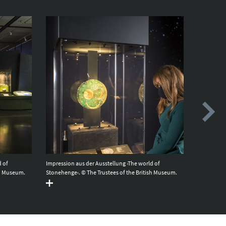
d of
Impression aus der Ausstellung ›The world of
Impression
sh Museum.
Stonehenge‹. © The Trustees of the British Museum.
Stonehenge