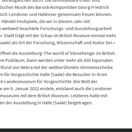
seinesgleichen sucht. Die unmittelbare Erleb- und
stischen Musik des Barock-Komponisten Georg Friedrich
 sich Londoner und Hallenser gemeinsam freuen können.
 Händel-Festspiele, die wir in diesem Jahr mit
Die weltweit beachtete Forschungs- und Ausstellungsarbeit
 Stadt trägt mit der Schau im British Museum einmal mehr
ale) als Ort der Forschung, Wissenschaft und Kultur bei.«
fnet die Ausstellung ›The world of Stonehenge‹ im British
ine Publikum. Dann werden unter mehr als 430 Exponaten
rtfund von Nebra mit der weltberühmten Himmelsscheibe
ür Vorgeschichte Halle (Saale) die Besucher in ihren
am Landesmuseum für Vorgeschichte ›Die Welt der
e am 9. Januar 2022 endete, entstand auch die Londoner
museums mit dem British Museum. Letzteres hatte mit
 der Ausstellung in Halle (Saale) beigetragen.